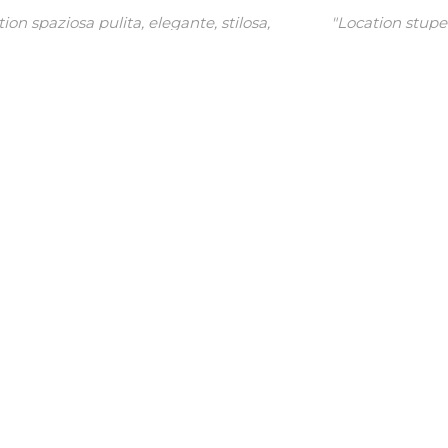
"Location stupenda, personale fantastico e cibo ottimo!
e per il 18* di mio figlio hanno organizzato una super
festa!!! molto, molto di più di quanto mi aspettassi!!!
Grazie!"
Mariella
Facebook
Chi siamo
All'interno dello Junior Club - Rastignano, nasce il