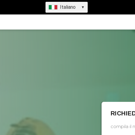
Italiano
▼
RICHIE
compila il 