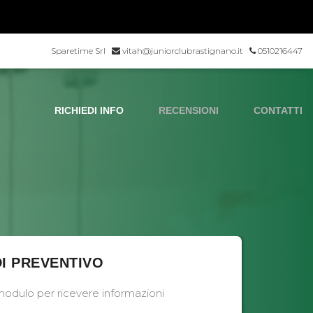
Sparetime Srl
vitah@juniorclubrastignano.it
0510216447
RICHIEDI INFO
RECENSIONI
CONTATTI
DI PREVENTIVO
modulo per ricevere informazioni