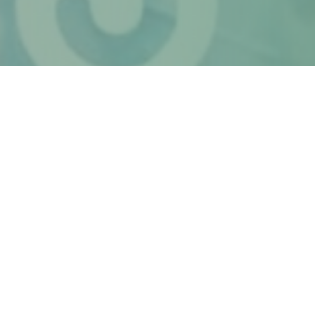
"Location stupenda
una s