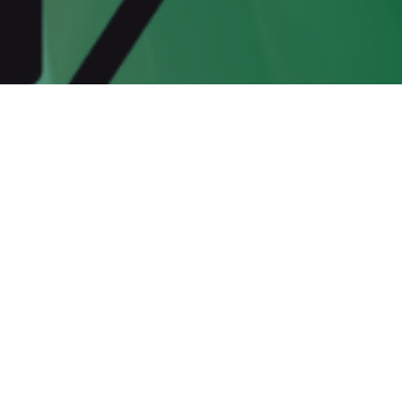
o hanno organizzato
azie!"