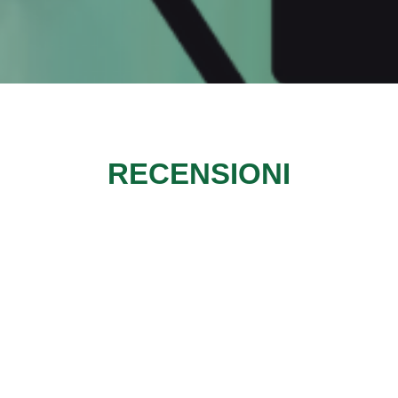
RECENSIONI
, personale fantastico e cibo ottimo! e per il 18* di mio figli
uper festa!!! molto, molto di più di quanto mi aspettassi!!! Gr
Mariella
Facebook