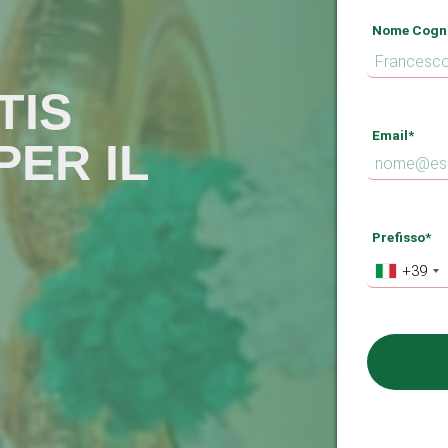
Nome Cogn
TIS
Email*
PER IL
Prefisso*
N
+39