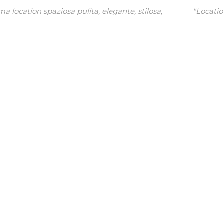
"Location stupenda, personale fantastico e cibo otti
e per il 18* di mio figlio hanno organizzato una sup
festa!!! molto, molto di più di quanto mi aspettassi!!
Grazie!"
Mariella
Facebook
Chi siamo
All'interno dello Junior Club - Rastignano, nasce il