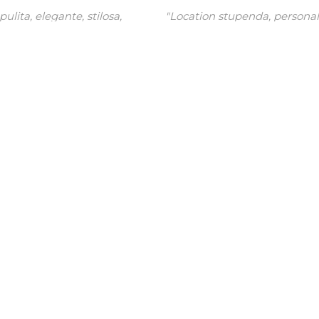
"Location stupenda, personale fantastico e cibo ottimo!
e per il 18* di mio figlio hanno organizzato una super
festa!!! molto, molto di più di quanto mi aspettassi!!!
Grazie!"
Mariella
Facebook
Chi siamo
All'interno dello Junior Club - Rastignano, nasce il