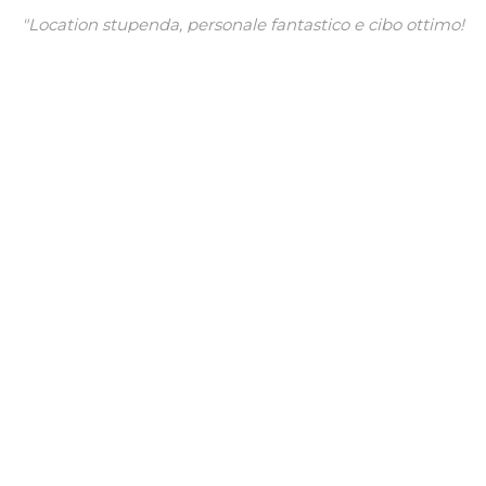
"Location stupenda, personale fantastico e cibo ottimo!
e per il 18* di mio figlio hanno organizzato una super
festa!!! molto, molto di più di quanto mi aspettassi!!!
Grazie!"
Mariella
Facebook
Chi siamo
All'interno dello Junior Club - Rastignano, nasce il