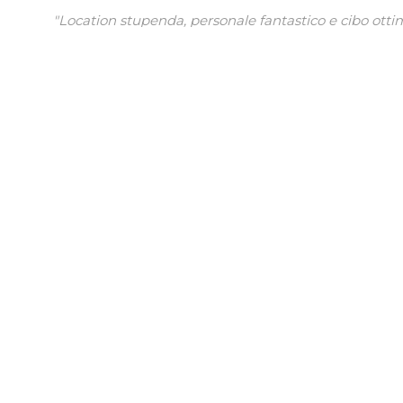
"Location stupenda, personale fantastico e cibo ottimo!
e per il 18* di mio figlio hanno organizzato una super
festa!!! molto, molto di più di quanto mi aspettassi!!!
Grazie!"
Mariella
Facebook
Chi siamo
All'interno dello Junior Club - Rastignano, nasce il